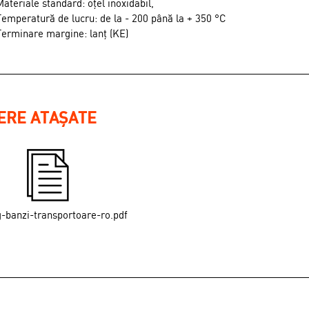
Materiale standard: oțel inoxidabil,
Temperatură de lucru: de la - 200 până la + 350 °C
Terminare margine: lanț (KE)
IERE ATAȘATE
g-banzi-transportoare-ro.pdf