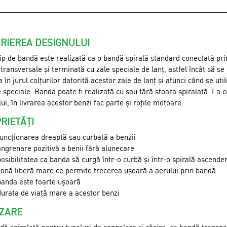
RIEREA DESIGNULUI
ip de bandă este realizată ca o bandă spirală standard conectată prin
transversale și terminată cu zale speciale de lanț, astfel încât să se
 în jurul colțurilor datorită acestor zale de lanț și atunci când se uti
 speciale. Banda poate fi realizată cu sau fără sfoara spiralată. La 
lui, în livrarea acestor benzi fac parte și roțile motoare.
RIETĂȚI
funcționarea dreaptă sau curbată a benzii
angrenare pozitivă a benii fără alunecare
posibilitatea ca banda să curgă într-o curbă și într-o spirală ascende
zonă liberă mare ce permite trecerea ușoară a aerului prin bandă
banda este foarte ușoară
durata de viață mare a acestor benzi
IZARE