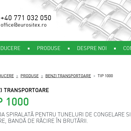
+40 771 032 050
office@eurositex.ro
ODUCERE
PRODUSE
DESPRE NOI
CO
DUCERE
PRODUSE
BENZI TRANSPORTOARE
TIP 1000
I TRANSPORTOARE
P 1000
A SPIRALATĂ PENTRU TUNELURI DE CONGELARE SI
RE, BANDĂ DE RĂCIRE ÎN BRUTĂRII.