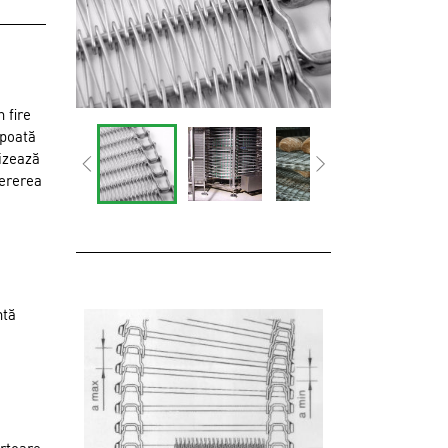
 fire
 poată
lizează
cererea
ntă