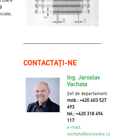
ortoare
dă
ciale,
CONTACTAȚI-NE
Ing. Jaroslav
Vachata
Șef de departament
mob.: +420 603 527
493
tel.: +420 318 494
117
e-mail:
v
achata@eurositex.cz