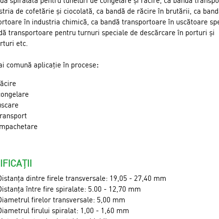
dă spiralată pentru tuneluri de congelare și răcire, ca bandă transp
stria de cofetărie și ciocolată, ca bandă de răcire în brutării, ca ban
ortoare în industria chimică, ca bandă transportoare în uscătoare spe
ă transportoare pentru turnuri speciale de descărcare în porturi și
turi etc.
i comună aplicație în procese
:
răcire
congelare
uscare
transport
împachetare
IFICAȚII
Distanța dintre firele transversale: 19,05 - 27,40 mm
Distanța între fire spiralate: 5.00 - 12,70 mm
Diametrul firelor transversale: 5,00 mm
Diametrul firului spiralat: 1,00 - 1,60 mm