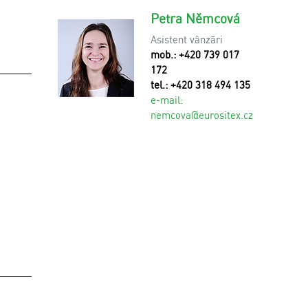
Petra Němcová
Asistent vânzări
mob.: +420 739 017
172
tel.: +420 318 494 135
e-mail:
n
emcova@eurositex.cz