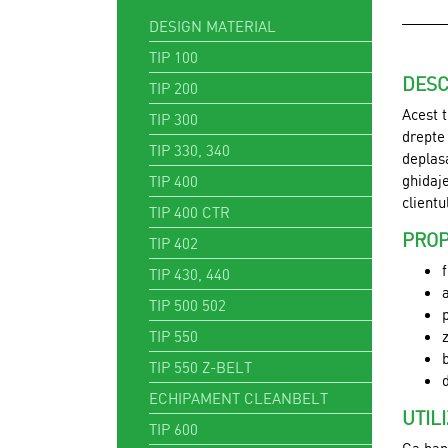
DESIGN MATERIAL
TIP 100
DESC
TIP 200
Acest t
TIP 300
drepte 
TIP 330, 340
deplasa
ghidaje
TIP 400
clientu
TIP 400 CTR
PROP
TIP 402
TIP 430, 440
TIP 500 502
TIP 550
TIP 550 Z-BELT
ECHIPAMENT CLEANBELT
UTIL
TIP 600