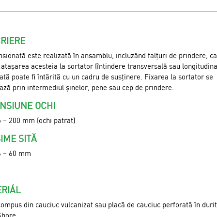
RIERE
nsionată este realizată în ansamblu, incluzând falțuri de prindere, c
atașarea acesteia la sortator (întindere transversală sau longitudina
xată poate fi întărită cu un cadru de susținere. Fixarea la sortator se
ază prin intermediul șinelor, pene sau cep de prindere.
NSIUNE OCHI
5 – 200 mm (ochi patrat)
IME SITĂ
6 – 60 mm
RIÁL
compus din cauciuc vulcanizat sau placă de cauciuc perforată în duri
Shore