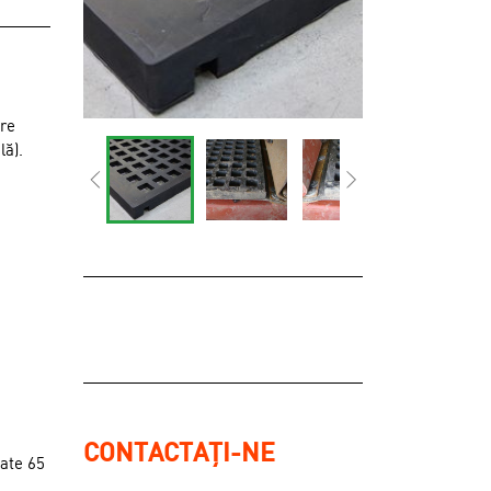
are
lă).
CONTACTAȚI-NE
tate 65