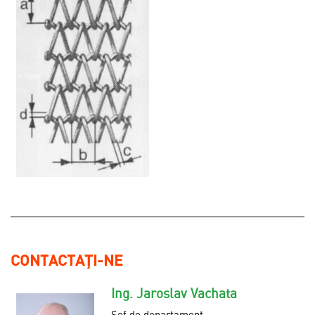
CONTACTAȚI-NE
Ing. Jaroslav Vachata
Șef de departament