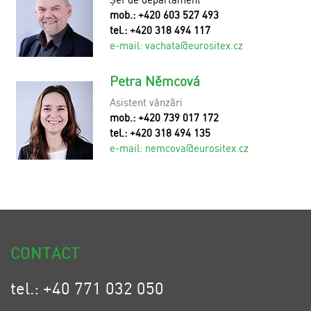
mob.: +420 603 527 493
tel.: +420 318 494 117
e-mail:
v
achata@eurositex.cz
Petra Němcová
Asistent vânzări
mob.: +420 739 017 172
tel.: +420 318 494 135
e-mail:
n
emcova@eurositex.cz
CONTACT
tel.: +40 771 032 050