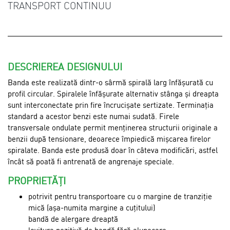
TRANSPORT CONTINUU
DESCRIEREA DESIGNULUI
Banda este realizată dintr-o sârmă spirală larg înfăşurată cu
profil circular. Spiralele înfăşurate alternativ stânga şi dreapta
sunt interconectate prin fire încrucişate sertizate. Terminația
standard a acestor benzi este numai sudată. Firele
transversale ondulate permit menținerea structurii originale a
benzii după tensionare, deoarece împiedică mișcarea firelor
spiralate. Banda este produsă doar în câteva modificări, astfel
încât să poată fi antrenată de angrenaje speciale.
PROPRIETĂȚI
potrivit pentru transportoare cu o margine de tranziție
mică (așa-numita margine a cuțitului)
bandă de alergare dreaptă
lovitura pozitivă de bandă fără alunecare