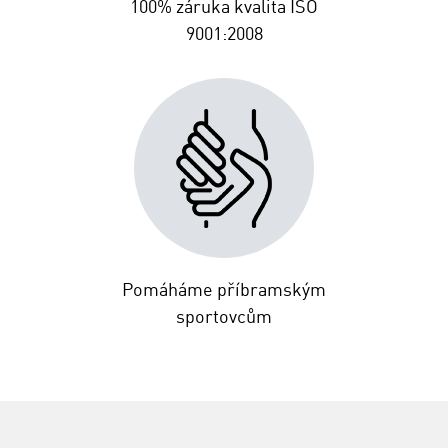
100% záruka kvalita ISO
9001:2008
Pomáháme příbramským
sportovcům