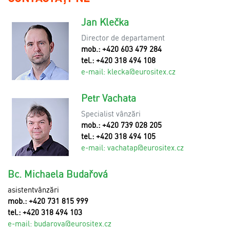
Jan Klečka
Director de departament
mob.: +420 603 479 284
tel.: +420 318 494 108
e-mail:
klecka@eurositex.cz
Petr Vachata
Specialist vânzări
mob.: +420 739 028 205
tel.: +420 318 494 105
e-mail:
vachatap@eurositex.cz
Bc. Michaela Budařová
asistentvânzări
mob.: +420 731 815 999
tel.: +420 318 494 103
e-mail:
budarova@eurositex.cz