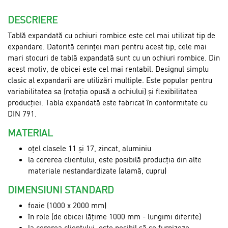
DESCRIERE
Tablă expandată cu ochiuri rombice este cel mai utilizat tip de
expandare. Datorită cerinței mari pentru acest tip, cele mai
mari stocuri de tablă expandată sunt cu un ochiuri rombice. Din
acest motiv, de obicei este cel mai rentabil. Designul simplu
clasic al expandarii are utilizări multiple. Este popular pentru
variabilitatea sa (rotația opusă a ochiului) și flexibilitatea
producției. Tabla expandată este fabricat în conformitate cu
DIN 791.
MATERIAL
oțel clasele 11 și 17, zincat, aluminiu
la cererea clientului, este posibilă producția din alte
materiale nestandardizate (alamă, cupru)
DIMENSIUNI STANDARD
foaie (1000 x 2000 mm)
în role (de obicei lățime 1000 mm - lungimi diferite)
la cererea clientului, este posibil să se furnizeze