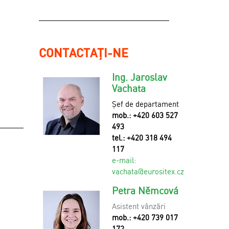
CONTACTAȚI-NE
Ing. Jaroslav
Vachata
Șef de departament
mob.: +420 603 527
493
tel.: +420 318 494
117
e-mail:
v
achata@eurositex.cz
Petra Němcová
Asistent vânzări
mob.: +420 739 017
172