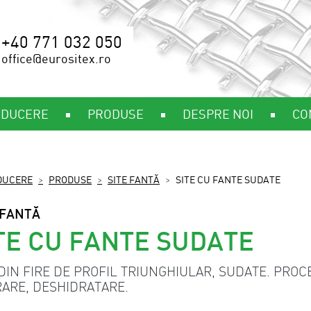
+40 771 032 050
office@eurositex.ro
ODUCERE
PRODUSE
DESPRE NOI
CO
DUCERE
PRODUSE
SITE FANTĂ
SITE CU FANTE SUDATE
 FANTĂ
TE CU FANTE SUDATE
 DIN FIRE DE PROFIL TRIUNGHIULAR, SUDATE. PROC
RARE, DESHIDRATARE.