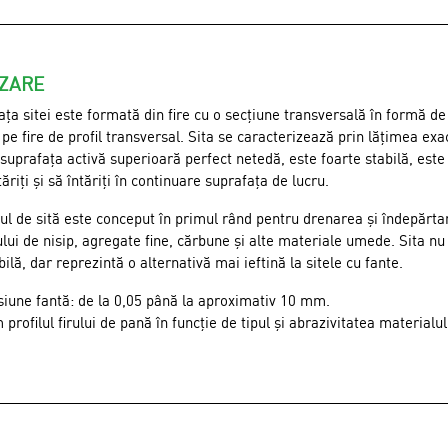
IZARE
ța sitei este formată din fire cu o secțiune transversală în formă d
pe fire de profil transversal. Sita se caracterizează prin lățimea exa
 suprafața activă superioară perfect netedă, este foarte stabilă, este 
tăriți și să întăriți în continuare suprafața de lucru.
ul de sită este conceput în primul rând pentru drenarea și îndepărta
ui de nisip, agregate fine, cărbune și alte materiale umede. Sita nu
ilă, dar reprezintă o alternativă mai ieftină la sitele cu fante.
iune fantă: de la 0,05 până la aproximativ 10 mm.
profilul firului de pană în funcție de tipul și abrazivitatea materialul