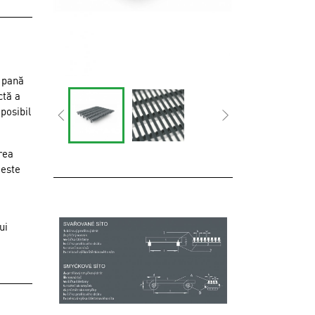
e pană
ctă a
posibil
rea
 este
ui