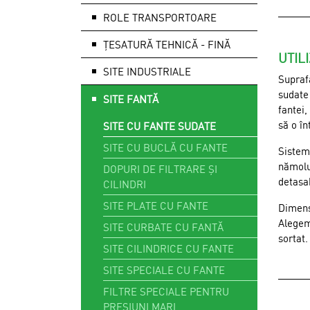
ROLE TRANSPORTOARE
ȚESATURĂ TEHNICĂ - FINĂ
UTIL
SITE INDUSTRIALE
Suprafa
sudate 
SITE FANTĂ
fantei,
să o în
SITE CU FANTE SUDATE
SITE CU BUCLĂ CU FANTE
Sistem
nămolul
DOPURI DE FILTRARE ȘI
detasab
CILINDRI
SITE PLATE CU FANTE
Dimens
Alegem 
SITE CURBATE CU FANTĂ
sortat.
SITE CILINDRICE CU FANTE
SITE SPECIALE CU FANTE
FILTRE SPECIALE PENTRU
PRESIUNI MARI